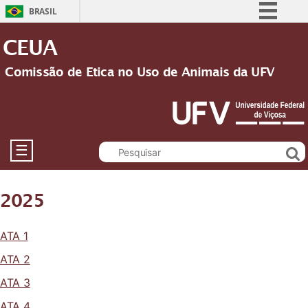
BRASIL
Simplifique!
CEUA
Comunica BR
Comissão de Etica no Uso de Animais da UFV
Participe
Acesso à informação
Legislação
Canais
☰
2025
ATA 1
ATA 2
ATA 3
ATA 4