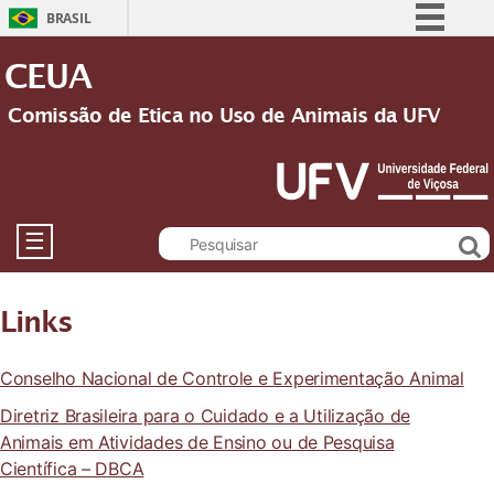
BRASIL
Simplifique!
CEUA
Comunica BR
Comissão de Etica no Uso de Animais da UFV
Participe
Acesso à informação
Legislação
Canais
☰
Links
Conselho Nacional de Controle e Experimentação Animal
Diretriz Brasileira para o Cuidado e a Utilização de
Animais em Atividades de Ensino ou de Pesquisa
Científica – DBCA