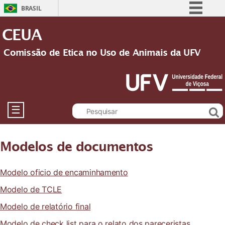
BRASIL
Simplifique!
CEUA
Comunica BR
Comissão de Etica no Uso de Animais da UFV
Participe
Acesso à informação
Legislação
Canais
☰
Modelos de documentos
Modelo oficio de encaminhamento
Modelo de TCLE
Modelo de relatório final
Modelo de check list para o relato dos pareceristas