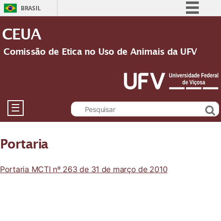
BRASIL
Simplifique!
CEUA
Comunica BR
Comissão de Etica no Uso de Animais da UFV
Participe
Acesso à informação
Legislação
Canais
☰
Portaria
Portaria MCTI nº 263 de 31 de março de 2010