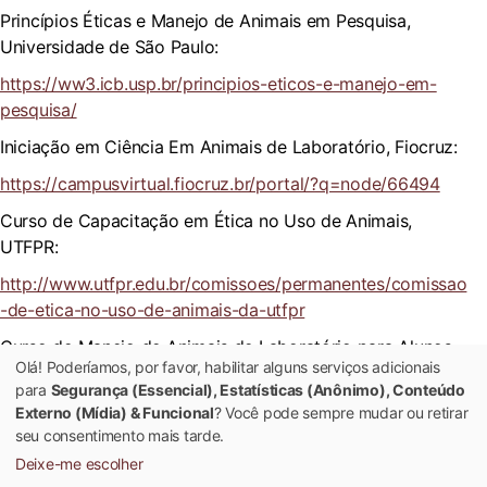
Princípios Éticas e Manejo de Animais em Pesquisa,
Universidade de São Paulo:
https://ww3.icb.usp.br/principios-eticos-e-manejo-em-
pesquisa/
Iniciação em Ciência Em Animais de Laboratório, Fiocruz:
https://campusvirtual.fiocruz.br/portal/?q=node/66494
Curso de Capacitação em Ética no Uso de Animais,
UTFPR:
http://www.utfpr.edu.br/comissoes/permanentes/comissao
-de-etica-no-uso-de-animais-da-utfpr
Curso de Manejo de Animais de Laboratório para Alunos
Olá! Poderíamos, por favor, habilitar alguns serviços adicionais
de Graduação, UFSC:
para
Segurança (Essencial), Estatísticas (Anônimo), Conteúdo
https://inscricoes.ufsc.br/activities/8378
Externo (Mídia) & Funcional
? Você pode sempre mudar ou retirar
seu consentimento mais tarde.
Deixe-me escolher