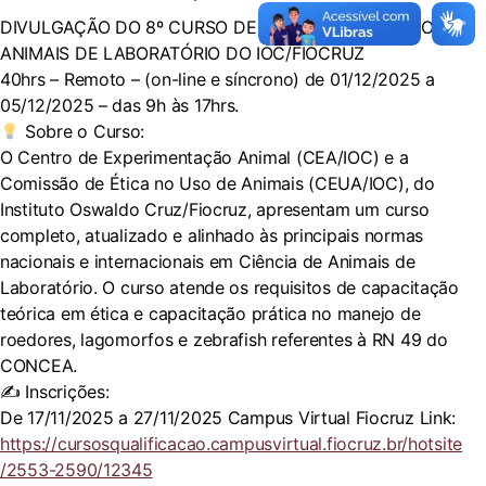
DIVULGAÇÃO DO 8º CURSO DE CIÊNCIAS E MANEJO DE
ANIMAIS DE LABORATÓRIO DO IOC/FIOCRUZ
40hrs – Remoto – (on-line e síncrono) de 01/12/2025 a
05/12/2025 – das 9h às 17hrs.
Sobre o Curso:
O Centro de Experimentação Animal (CEA/IOC) e a
Comissão de Ética no Uso de Animais (CEUA/IOC), do
Instituto Oswaldo Cruz/Fiocruz, apresentam um curso
completo, atualizado e alinhado às principais normas
nacionais e internacionais em Ciência de Animais de
Laboratório. O curso atende os requisitos de capacitação
teórica em ética e capacitação prática no manejo de
roedores, lagomorfos e zebrafish referentes à RN 49 do
CONCEA.
✍️ Inscrições:
De 17/11/2025 a 27/11/2025 Campus Virtual Fiocruz Link:
https://cursosqualificacao.campusvirtual.fiocruz.br/hotsite
/2553-2590/12345