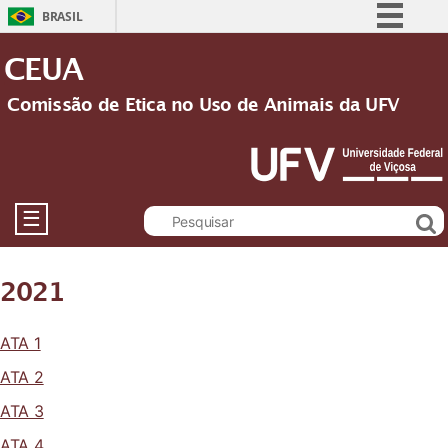
BRASIL
Simplifique!
CEUA
Comunica BR
Comissão de Etica no Uso de Animais da UFV
Participe
Acesso à informação
Legislação
Canais
☰
2021
ATA 1
ATA 2
ATA 3
ATA 4