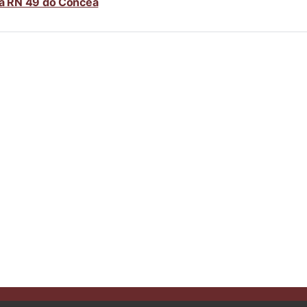
 a RN 49 do Concea